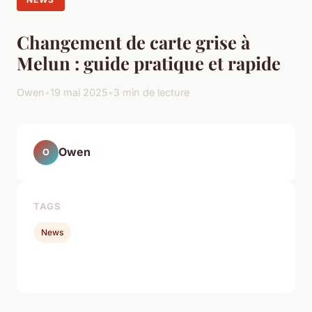
Changement de carte grise à
Melun : guide pratique et rapide
Owen
•
19 mai 2025
•
3 min de lecture
Owen
O
TAGS
News